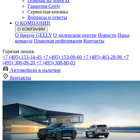
Помощь на дорогах
Гарантия Geely
Сервисная книжка
Вопросы и ответы
О КОМПАНИИ
О КОМПАНИИ
О бренде GEELY
О дилерском центре
Новости
Наша
команда
Правовая информация
Контакты
Горячая линия:
+7 (495) 153-14-45
+7 (495) 153-09-60
+7 (495) 463-28-96
+7
(495) 308-09-20
+7 (495) 308-80-03
Автомобили в наличии
Контакты