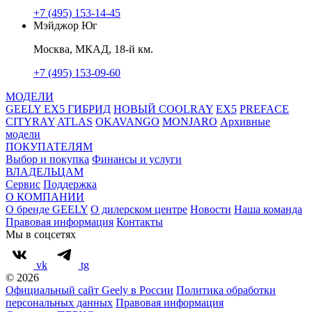
+7 (495) 153-14-45
Мэйджор Юг
Москва, МКАД, 18-й км.
+7 (495) 153-09-60
МОДЕЛИ
GEELY EX5 ГИБРИД
НОВЫЙ COOLRAY
EX5
PREFACE
CITYRAY
ATLAS
OKAVANGO
MONJARO
Архивные
модели
ПОКУПАТЕЛЯМ
Выбор и покупка
Финансы и услуги
ВЛАДЕЛЬЦАМ
Сервис
Поддержка
О КОМПАНИИ
О бренде GEELY
О дилерском центре
Новости
Наша команда
Правовая информация
Контакты
Мы в соцсетях
vk
tg
© 2026
Официальный сайт Geely в России
Политика обработки
персональных данных
Правовая информация