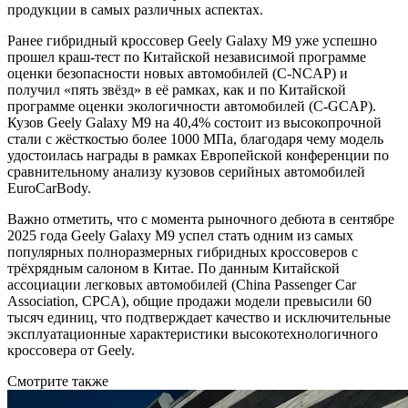
продукции в самых различных аспектах.
Ранее гибридный кроссовер Geely Galaxy M9 уже успешно
прошел краш-тест по Китайской независимой программе
оценки безопасности новых автомобилей (C-NCAP) и
получил «пять звёзд» в её рамках, как и по Китайской
программе оценки экологичности автомобилей (C-GCAP).
Кузов Geely Galaxy M9 на 40,4% состоит из высокопрочной
стали с жёсткостью более 1000 МПа, благодаря чему модель
удостоилась награды в рамках Европейской конференции по
сравнительному анализу кузовов серийных автомобилей
EuroCarBody.
Важно отметить, что с момента рыночного дебюта в сентябре
2025 года Geely Galaxy M9 успел стать одним из самых
популярных полноразмерных гибридных кроссоверов с
трёхрядным салоном в Китае. По данным Китайской
ассоциации легковых автомобилей (China Passenger Car
Association, CPCA), общие продажи модели превысили 60
тысяч единиц, что подтверждает качество и исключительные
эксплуатационные характеристики высокотехнологичного
кроссовера от Geely.
Смотрите также