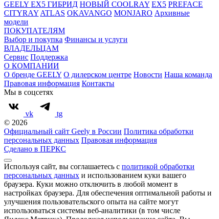
GEELY EX5 ГИБРИД
НОВЫЙ COOLRAY
EX5
PREFACE
CITYRAY
ATLAS
OKAVANGO
MONJARO
Архивные
модели
ПОКУПАТЕЛЯМ
Выбор и покупка
Финансы и услуги
ВЛАДЕЛЬЦАМ
Сервис
Поддержка
О КОМПАНИИ
О бренде GEELY
О дилерском центре
Новости
Наша команда
Правовая информация
Контакты
Мы в соцсетях
vk
tg
© 2026
Официальный сайт Geely в России
Политика обработки
персональных данных
Правовая информация
Сделано в ПЕРКС
Используя сайт, вы соглашаетесь с
политикой обработки
персональных данных
и использованием куки вашего
браузера. Куки можно отключить в любой момент в
настройках браузера. Для обеспечения оптимальной работы и
улучшения пользовательского опыта на сайте могут
использоваться системы веб-аналитики (в том числе