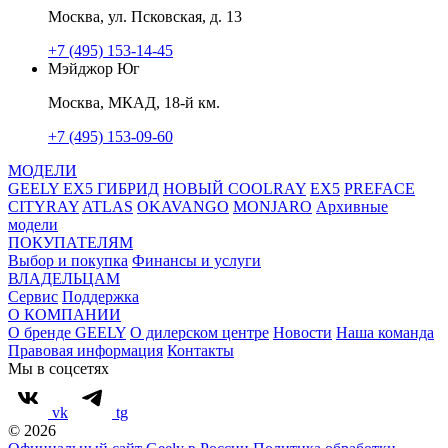
Москва, ул. Псковская, д. 13
+7 (495) 153-14-45
Мэйджор Юг
Москва, МКАД, 18-й км.
+7 (495) 153-09-60
МОДЕЛИ
GEELY EX5 ГИБРИД
НОВЫЙ COOLRAY
EX5
PREFACE
CITYRAY
ATLAS
OKAVANGO
MONJARO
Архивные
модели
ПОКУПАТЕЛЯМ
Выбор и покупка
Финансы и услуги
ВЛАДЕЛЬЦАМ
Сервис
Поддержка
О КОМПАНИИ
О бренде GEELY
О дилерском центре
Новости
Наша команда
Правовая информация
Контакты
Мы в соцсетях
vk
tg
© 2026