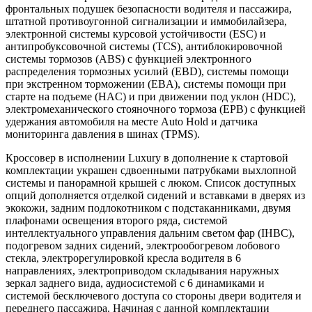
фронтальных подушек безопасности водителя и пассажира,
штатной противоугонной сигнализации и иммобилайзера,
электронной системы курсовой устойчивости (ESС) и
антипробуксовочной системы (TCS), антиблокировочной
системы тормозов (ABS) с функцией электронного
распределения тормозных усилий (EBD), системы помощи
при экстренном торможении (EBA), системы помощи при
старте на подъеме (HАC) и при движении под уклон (HDC),
электромеханического стояночного тормоза (EPB) с функцией
удержания автомобиля на месте Auto Hold и датчика
мониторинга давления в шинах (TPMS).
Кроссовер в исполнении Luxury в дополнение к стартовой
комплектации украшен сдвоенными патрубками выхлопной
системы и панорамной крышей с люком. Список доступных
опций дополняется отделкой сидений и вставками в дверях из
экокожи, задним подлокотником с подстаканниками, двумя
плафонами освещения второго ряда, системой
интеллектуального управления дальним светом фар (IHBC),
подогревом задних сидений, электрообогревом лобового
стекла, электрорегулировкой кресла водителя в 6
направлениях, электроприводом складывания наружных
зеркал заднего вида, аудиосистемой с 6 динамиками и
системой бесключевого доступа со стороны двери водителя и
переднего пассажира. Начиная с данной комплектации