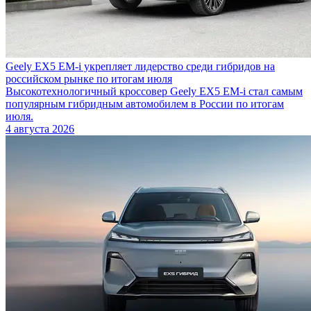
Geely EX5 EM-i укрепляет лидерство среди гибридов на
российском рынке по итогам июля
Высокотехнологичный кроссовер Geely EX5 EM-i стал самым
популярным гибридным автомобилем в России по итогам
июля.
4 августа 2026