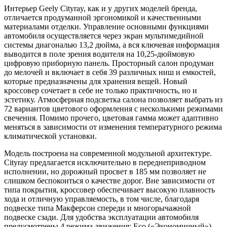
Интерьер Geely Cityray, как и у других моделей бренда,
отличается продуманной эргономикой и качественными
материалами отделки. Управление основными функциями
автомобиля осуществляется через экран мультимедийной
системы диагональю 13,2 дюйма, а вся ключевая информация
выводится в поле зрения водителя на 10,25-дюймовую
цифровую приборную панель. Просторный салон продуман
до мелочей и включает в себя 39 различных ниш и емкостей,
которые предназначены для хранения вещей. Новый
кроссовер сочетает в себе не только практичность, но и
эстетику. Атмосферная подсветка салона позволяет выбрать из
72 вариантов цветового оформления с несколькими режимами
свечения. Помимо прочего, цветовая гамма может адаптивно
меняться в зависимости от изменения температурного режима
климатической установки.
Модель построена на современной модульной архитектуре.
Cityray предлагается исключительно в переднеприводном
исполнении, но дорожный просвет в 185 мм позволяет не
слишком беспокоиться о качестве дорог. Вне зависимости от
типа покрытия, кроссовер обеспечивает высокую плавность
хода и отличную управляемость, в том числе, благодаря
подвеске типа Макферсон спереди и многорычажной
подвеске сзади. Для удобства эксплуатации автомобиля
предусмотрены 4 режима движения: Eco («Экономичный»),