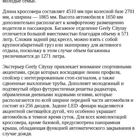
молодые семьи.
Длина кроссовера составляет 4510 мм при колесной базе 2701
мм, а ширина — 1865 мм. Высота автомобиля в 1650 мм
дополнительно располагает к комфортному размещению
водителя и пассажиров. Багажное отделение Geely Cityray
отличается большой вместимостью благодаря объему в 571
литр. Сложив задний ряд кресел, можно взять с собой
крупногабаритный груз или экипировку для активного
отдыха, поскольку в этом случае объем багажника
увеличивается до 1271 литра.
Экстерьер Geely Cityray привлекает внимание спортивными
акцентами, среди которых восходящие линии профиля,
спойлер с интегрированным стоп-сигналом, а также
сдвоенные выхлопные трубы. Дополняет молодежный и
подтянутый образ футуристичная решетка радиатора,
обрамленная дневными ходовыми огнями, которые
располагаются по всей ширине передней части автомобиля и
состоят из 256 диодов. Задние LED -фонари выделяются
акцентной светящейся дугой, что особенно украшает
автомобиль в темное время суток. Для всех комплектаций
кроссовера, кроме базовой, предусмотрена панорамная
крыша, обладающая функцией автоматического закрывания в
случае дождя.