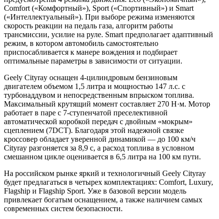
Comfort («Комфортный»), Sport («Спортивный») и Smart
(«Интеллектуальный»). При выборе режима изменяются
скорость реакции на педаль газа, алгоритм работы
трансмиссии, усилие на руле. Smart предполагает адаптивный
режим, в котором автомобиль самостоятельно
приспосабливается к манере вождения и подбирает
оптимальные параметры в зависимости от ситуации.
Geely Cityray оснащен 4-цилиндровым бензиновым
двигателем объемом 1,5 литра и мощностью 147 л.с. с
турбонаддувом и непосредственным впрыском топлива.
Максимальный крутящий момент составляет 270 Н·м. Мотор
работает в паре с 7-ступенчатой преселективной
автоматической коробкой передач с двойным «мокрым»
сцеплением (7DCT). Благодаря этой надежной связке
кроссовер обладает уверенной динамикой — до 100 км/ч
Cityray разгоняется за 8,9 с, а расход топлива в условном
смешанном цикле оценивается в 6,5 литра на 100 км пути.
На российском рынке яркий и технологичный Geely Cityray
будет предлагаться в четырех комплектациях: Comfort, Luxury,
Flagship и Flagship Sport. Уже в базовой версии модель
привлекает богатым оснащением, а также наличием самых
современных систем безопасности.