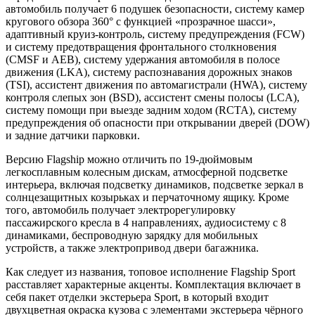
автомобиль получает 6 подушек безопасности, систему камер
кругового обзора 360° с функцией «прозрачное шасси»,
адаптивный круиз-контроль, систему предупреждения (FCW)
и систему предотвращения фронтального столкновения
(CMSF и AEB), систему удержания автомобиля в полосе
движения (LKA), систему распознавания дорожных знаков
(TSI), ассистент движения по автомагистрали (HWA), систему
контроля слепых зон (BSD), ассистент смены полосы (LCA),
систему помощи при выезде задним ходом (RCTA), систему
предупреждения об опасности при открывании дверей (DOW)
и задние датчики парковки.
Версию Flagship можно отличить по 19-дюймовым
легкосплавным колесным дискам, атмосферной подсветке
интерьера, включая подсветку динамиков, подсветке зеркал в
солнцезащитных козырьках и перчаточному ящику. Кроме
того, автомобиль получает электрорегулировку
пассажирского кресла в 4 направлениях, аудиосистему с 8
динамиками, беспроводную зарядку для мобильных
устройств, а также электропривод двери багажника.
Как следует из названия, топовое исполнение Flagship Sport
расставляет характерные акценты. Комплектация включает в
себя пакет отделки экстерьера Sport, в который входит
двухцветная окраска кузова с элементами экстерьера чёрного