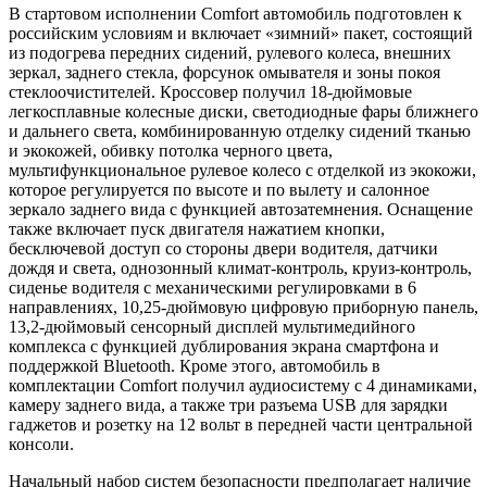
В стартовом исполнении Comfort автомобиль подготовлен к
российским условиям и включает «зимний» пакет, состоящий
из подогрева передних сидений, рулевого колеса, внешних
зеркал, заднего стекла, форсунок омывателя и зоны покоя
стеклоочистителей. Кроссовер получил 18-дюймовые
легкосплавные колесные диски, светодиодные фары ближнего
и дальнего света, комбинированную отделку сидений тканью
и экокожей, обивку потолка черного цвета,
мультифункциональное рулевое колесо с отделкой из экокожи,
которое регулируется по высоте и по вылету и салонное
зеркало заднего вида с функцией автозатемнения. Оснащение
также включает пуск двигателя нажатием кнопки,
бесключевой доступ со стороны двери водителя, датчики
дождя и света, однозонный климат-контроль, круиз-контроль,
сиденье водителя с механическими регулировками в 6
направлениях, 10,25-дюймовую цифровую приборную панель,
13,2-дюймовый сенсорный дисплей мультимедийного
комплекса с функцией дублирования экрана смартфона и
поддержкой Bluetooth. Кроме этого, автомобиль в
комплектации Comfort получил аудиосистему с 4 динамиками,
камеру заднего вида, а также три разъема USB для зарядки
гаджетов и розетку на 12 вольт в передней части центральной
консоли.
Начальный набор систем безопасности предполагает наличие