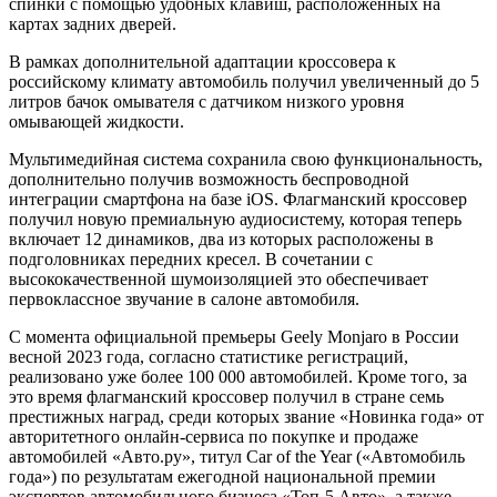
спинки с помощью удобных клавиш, расположенных на
картах задних дверей.
В рамках дополнительной адаптации кроссовера к
российскому климату автомобиль получил увеличенный до 5
литров бачок омывателя с датчиком низкого уровня
омывающей жидкости.
Мультимедийная система сохранила свою функциональность,
дополнительно получив возможность беспроводной
интеграции смартфона на базе iOS. Флагманский кроссовер
получил новую премиальную аудиосистему, которая теперь
включает 12 динамиков, два из которых расположены в
подголовниках передних кресел. В сочетании с
высококачественной шумоизоляцией это обеспечивает
первоклассное звучание в салоне автомобиля.
С момента официальной премьеры Geely Monjaro в России
весной 2023 года, согласно статистике регистраций,
реализовано уже более 100 000 автомобилей. Кроме того, за
это время флагманский кроссовер получил в стране семь
престижных наград, среди которых звание «Новинка года» от
авторитетного онлайн-сервиса по покупке и продаже
автомобилей «Авто.ру», титул Car of the Year («Автомобиль
года») по результатам ежегодной национальной премии
экспертов автомобильного бизнеса «Топ-5 Авто», а также