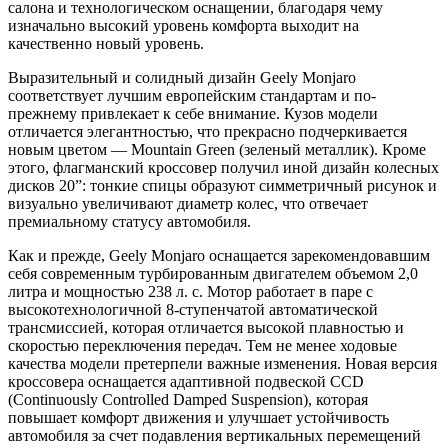
салона и технологическом оснащении, благодаря чему
изначально высокий уровень комфорта выходит на
качественно новый уровень.
Выразительный и солидный дизайн Geely Monjaro
соответствует лучшим европейским стандартам и по-
прежнему привлекает к себе внимание. Кузов модели
отличается элегантностью, что прекрасно подчеркивается
новым цветом — Mountain Green (зеленый металлик). Кроме
этого, флагманский кроссовер получил иной дизайн колесных
дисков 20”: тонкие спицы образуют симметричный рисунок и
визуально увеличивают диаметр колес, что отвечает
премиальному статусу автомобиля.
Как и прежде, Geely Monjaro оснащается зарекомендовавшим
себя современным турбированным двигателем объемом 2,0
литра и мощностью 238 л. с. Мотор работает в паре с
высокотехнологичной 8-ступенчатой автоматической
трансмиссией, которая отличается высокой плавностью и
скоростью переключения передач. Тем не менее ходовые
качества модели претерпели важные изменения. Новая версия
кроссовера оснащается адаптивной подвеской CCD
(Continuously Controlled Damped Suspension), которая
повышает комфорт движения и улучшает устойчивость
автомобиля за счет подавления вертикальных перемещений