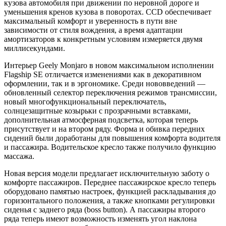
кузова автомобиля при движении по неровной дороге и
уменьшения кренов кузова в поворотах. CCD обеспечивает
максимальный комфорт и уверенность в пути вне
зависимости от стиля вождения, а время адаптации
амортизаторов к конкретным условиям измеряется двумя
миллисекундами.
Интерьер Geely Monjaro в новом максимальном исполнении
Flagship SE отличается изменениями как в декоративном
оформлении, так и в эргономике. Среди нововведений —
обновленный селектор переключения режимов трансмиссии,
новый многофункциональный переключатель,
солнцезащитные козырьки с прозрачными вставками,
дополнительная атмосферная подсветка, которая теперь
присутствует и на втором ряду. Форма и обивка передних
сидений были доработаны для повышения комфорта водителя
и пассажира. Водительское кресло также получило функцию
массажа.
Новая версия модели предлагает исключительную заботу о
комфорте пассажиров. Переднее пассажирское кресло теперь
оборудовано памятью настроек, функцией раскладывания до
горизонтального положения, а также кнопками регулировки
сиденья с заднего ряда (boss button). А пассажиры второго
ряда теперь имеют возможность изменять угол наклона