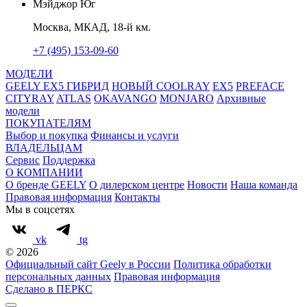
Мэйджор Юг
Москва, МКАД, 18-й км.
+7 (495) 153-09-60
МОДЕЛИ
GEELY EX5 ГИБРИД
НОВЫЙ COOLRAY
EX5
PREFACE
CITYRAY
ATLAS
OKAVANGO
MONJARO
Архивные
модели
ПОКУПАТЕЛЯМ
Выбор и покупка
Финансы и услуги
ВЛАДЕЛЬЦАМ
Сервис
Поддержка
О КОМПАНИИ
О бренде GEELY
О дилерском центре
Новости
Наша команда
Правовая информация
Контакты
Мы в соцсетях
vk
tg
© 2026
Официальный сайт Geely в России
Политика обработки
персональных данных
Правовая информация
Сделано в ПЕРКС