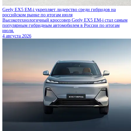
Geely EX5 EM-i укрепляет лидерство среди гибридов на
российском рынке по итогам июля
Высокотехнологичный кроссовер Geely EX5 EM-i стал самым
популярным гибридным автомобилем в России по итогам
июля.
4 августа 2026