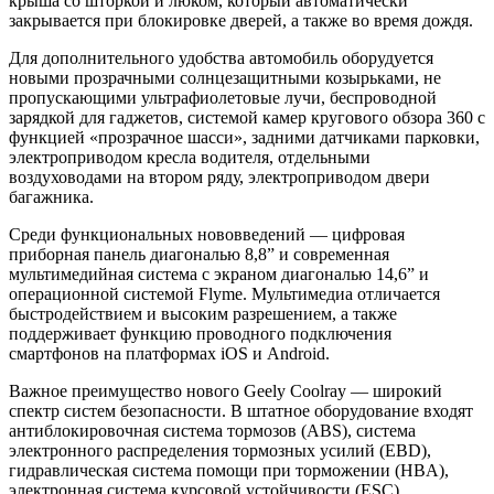
крыша со шторкой и люком, который автоматически
закрывается при блокировке дверей, а также во время дождя.
Для дополнительного удобства автомобиль оборудуется
новыми прозрачными солнцезащитными козырьками, не
пропускающими ультрафиолетовые лучи, беспроводной
зарядкой для гаджетов, системой камер кругового обзора 360 с
функцией «прозрачное шасси», задними датчиками парковки,
электроприводом кресла водителя, отдельными
воздуховодами на втором ряду, электроприводом двери
багажника.
Среди функциональных нововведений — цифровая
приборная панель диагональю 8,8” и современная
мультимедийная система с экраном диагональю 14,6” и
операционной системой Flyme. Мультимедиа отличается
быстродействием и высоким разрешением, а также
поддерживает функцию проводного подключения
смартфонов на платформах iOS и Android.
Важное преимущество нового Geely Coolray — широкий
спектр систем безопасности. В штатное оборудование входят
антиблокировочная система тормозов (ABS), система
электронного распределения тормозных усилий (EBD),
гидравлическая система помощи при торможении (HBA),
электронная система курсовой устойчивости (ESС),