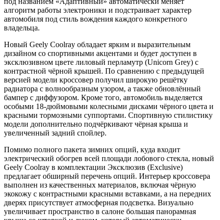
под названием «Адаптивный» автоматически меняет
алгоритм работы электроники и подстраивает характер
автомобиля под стиль вождения каждого конкретного
владельца.
Новый Geely Coolray обладает ярким и выразительным
дизайном со спортивными акцентами и будет доступен в
эксклюзивном цвете лиловый перламутр (Unicorn Grey) с
контрастной чёрной крышей. По сравнению с предыдущей
версией модели кроссовер получил широкую решётку
радиатора с волнообразным узором, а также обновлённый
бампер с диффузором. Кроме того, автомобиль выделяется
особыми 18-дюймовыми колесными дисками чёрного цвета и
красными тормозными суппортами. Спортивную стилистику
модели дополнительно подчёркивают чёрная крыша и
увеличенный задний спойлер.
Помимо полного пакета зимних опций, куда входит
электрический обогрев всей площади лобового стекла, новый
Geely Coolray в комплектации Эксклюзив (Exclusive)
предлагает обширный перечень опций. Интерьер кроссовера
выполнен из качественных материалов, включая чёрную
экокожу с контрастными красными вставками, а на передних
дверях присутствует атмосферная подсветка. Визуально
увеличивает пространство в салоне большая панорамная