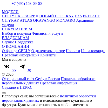
+7 (495) 153-09-60
МОДЕЛИ
GEELY EX5 ГИБРИД
НОВЫЙ COOLRAY
EX5
PREFACE
CITYRAY
ATLAS
OKAVANGO
MONJARO
Архивные
модели
ПОКУПАТЕЛЯМ
Выбор и покупка
Финансы и услуги
ВЛАДЕЛЬЦАМ
Сервис
Поддержка
О КОМПАНИИ
О бренде GEELY
О дилерском центре
Новости
Наша команда
Правовая информация
Контакты
Мы в соцсетях
vk
tg
© 2026
Официальный сайт Geely в России
Политика обработки
персональных данных
Правовая информация
Сделано в ПЕРКС
Используя сайт, вы соглашаетесь с
политикой обработки
персональных данных
и использованием куки вашего
браузера. Куки можно отключить в любой момент в