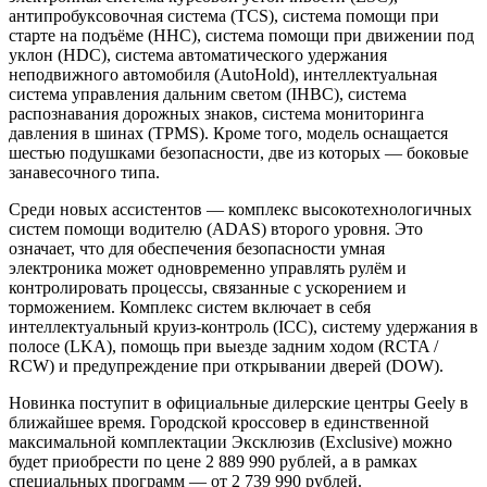
антипробуксовочная система (TCS), система помощи при
старте на подъёме (HHC), система помощи при движении под
уклон (HDC), система автоматического удержания
неподвижного автомобиля (AutoHold), интеллектуальная
система управления дальним светом (IHBC), система
распознавания дорожных знаков, система мониторинга
давления в шинах (TPMS). Кроме того, модель оснащается
шестью подушками безопасности, две из которых — боковые
занавесочного типа.
Среди новых ассистентов — комплекс высокотехнологичных
систем помощи водителю (ADAS) второго уровня. Это
означает, что для обеспечения безопасности умная
электроника может одновременно управлять рулём и
контролировать процессы, связанные с ускорением и
торможением. Комплекс систем включает в себя
интеллектуальный круиз-контроль (ICC), систему удержания в
полосе (LKA), помощь при выезде задним ходом (RCTA /
RCW) и предупреждение при открывании дверей (DOW).
Новинка поступит в официальные дилерские центры Geely в
ближайшее время. Городской кроссовер в единственной
максимальной комплектации Эксклюзив (Exclusive) можно
будет приобрести по цене 2 889 990 рублей, а в рамках
специальных программ — от 2 739 990 рублей.