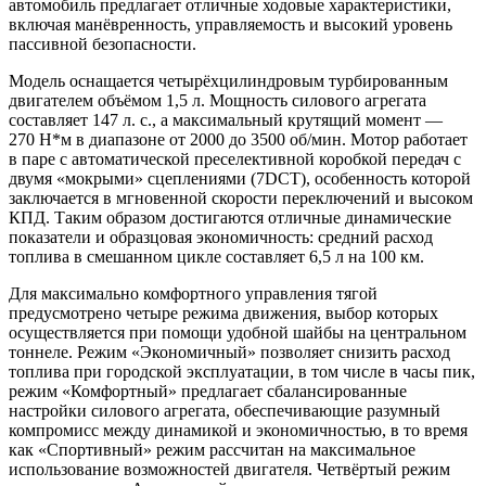
автомобиль предлагает отличные ходовые характеристики,
включая манёвренность, управляемость и высокий уровень
пассивной безопасности.
Модель оснащается четырёхцилиндровым турбированным
двигателем объёмом 1,5 л. Мощность силового агрегата
составляет 147 л. с., а максимальный крутящий момент —
270 Н*м в диапазоне от 2000 до 3500 об/мин. Мотор работает
в паре с автоматической преселективной коробкой передач с
двумя «мокрыми» сцеплениями (7DCT), особенность которой
заключается в мгновенной скорости переключений и высоком
КПД. Таким образом достигаются отличные динамические
показатели и образцовая экономичность: средний расход
топлива в смешанном цикле составляет 6,5 л на 100 км.
Для максимально комфортного управления тягой
предусмотрено четыре режима движения, выбор которых
осуществляется при помощи удобной шайбы на центральном
тоннеле. Режим «Экономичный» позволяет снизить расход
топлива при городской эксплуатации, в том числе в часы пик,
режим «Комфортный» предлагает сбалансированные
настройки силового агрегата, обеспечивающие разумный
компромисс между динамикой и экономичностью, в то время
как «Спортивный» режим рассчитан на максимальное
использование возможностей двигателя. Четвёртый режим