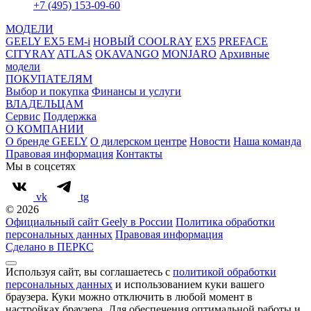
+7 (495) 153-09-60
МОДЕЛИ
GEELY EX5 EM-i
НОВЫЙ COOLRAY
EX5
PREFACE
CITYRAY
ATLAS
OKAVANGO
MONJARO
Архивные
модели
ПОКУПАТЕЛЯМ
Выбор и покупка
Финансы и услуги
ВЛАДЕЛЬЦАМ
Сервис
Поддержка
О КОМПАНИИ
О бренде GEELY
О дилерском центре
Новости
Наша команда
Правовая информация
Контакты
Мы в соцсетях
vk
tg
© 2026
Официальный сайт Geely в России
Политика обработки
персональных данных
Правовая информация
Сделано в ПЕРКС
Используя сайт, вы соглашаетесь с
политикой обработки
персональных данных
и использованием куки вашего
браузера. Куки можно отключить в любой момент в
настройках браузера. Для обеспечения оптимальной работы и