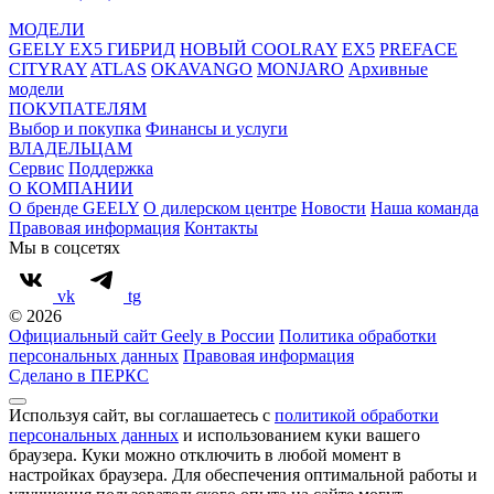
МОДЕЛИ
GEELY EX5 ГИБРИД
НОВЫЙ COOLRAY
EX5
PREFACE
CITYRAY
ATLAS
OKAVANGO
MONJARO
Архивные
модели
ПОКУПАТЕЛЯМ
Выбор и покупка
Финансы и услуги
ВЛАДЕЛЬЦАМ
Сервис
Поддержка
О КОМПАНИИ
О бренде GEELY
О дилерском центре
Новости
Наша команда
Правовая информация
Контакты
Мы в соцсетях
vk
tg
© 2026
Официальный сайт Geely в России
Политика обработки
персональных данных
Правовая информация
Сделано в ПЕРКС
Используя сайт, вы соглашаетесь с
политикой обработки
персональных данных
и использованием куки вашего
браузера. Куки можно отключить в любой момент в
настройках браузера. Для обеспечения оптимальной работы и